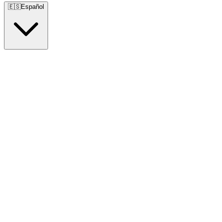
🇪🇸
Español
🇺🇸
English
🇪🇸
Español