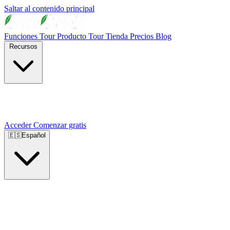
Saltar al contenido principal
Funciones
Tour Producto
Tour Tienda
Precios
Blog
Recursos
Acceder
Comenzar gratis
🇪🇸
Español
🇺🇸
English
🇪🇸
Español