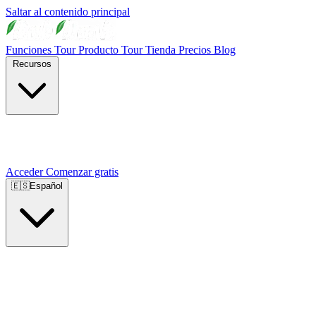
Saltar al contenido principal
Funciones
Tour Producto
Tour Tienda
Precios
Blog
Recursos
Acceder
Comenzar gratis
🇪🇸
Español
🇺🇸
English
🇪🇸
Español