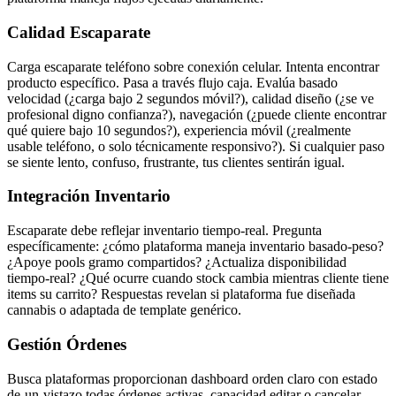
Calidad Escaparate
Carga escaparate teléfono sobre conexión celular. Intenta encontrar
producto específico. Pasa a través flujo caja. Evalúa basado
velocidad (¿carga bajo 2 segundos móvil?), calidad diseño (¿se ve
profesional digno confianza?), navegación (¿puede cliente encontrar
qué quiere bajo 10 segundos?), experiencia móvil (¿realmente
usable teléfono, o solo técnicamente responsivo?). Si cualquier paso
se siente lento, confuso, frustrante, tus clientes sentirán igual.
Integración Inventario
Escaparate debe reflejar inventario tiempo-real. Pregunta
específicamente: ¿cómo plataforma maneja inventario basado-peso?
¿Apoye pools gramo compartidos? ¿Actualiza disponibilidad
tiempo-real? ¿Qué ocurre cuando stock cambia mientras cliente tiene
items su carrito? Respuestas revelan si plataforma fue diseñada
cannabis o adaptada de template genérico.
Gestión Órdenes
Busca plataformas proporcionan dashboard orden claro con estado
de-un-vistazo todas órdenes activas, capacidad editar o cancelar