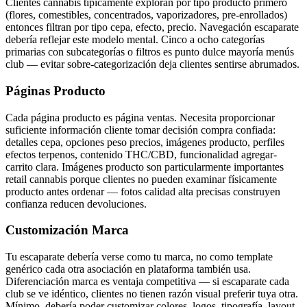
Clientes cannabis típicamente exploran por tipo producto primero
(flores, comestibles, concentrados, vaporizadores, pre-enrollados)
entonces filtran por tipo cepa, efecto, precio. Navegación escaparate
debería reflejar este modelo mental. Cinco a ocho categorías
primarias con subcategorías o filtros es punto dulce mayoría menús
club — evitar sobre-categorización deja clientes sentirse abrumados.
Páginas Producto
Cada página producto es página ventas. Necesita proporcionar
suficiente información cliente tomar decisión compra confiada:
detalles cepa, opciones peso precios, imágenes producto, perfiles
efectos terpenos, contenido THC/CBD, funcionalidad agregar-
carrito clara. Imágenes producto son particularmente importantes
retail cannabis porque clientes no pueden examinar físicamente
producto antes ordenar — fotos calidad alta precisas construyen
confianza reducen devoluciones.
Customización Marca
Tu escaparate debería verse como tu marca, no como template
genérico cada otra asociación en plataforma también usa.
Diferenciación marca es ventaja competitiva — si escaparate cada
club se ve idéntico, clientes no tienen razón visual preferir tuya otra.
Mínimo, debería poder customizar colores, logos, tipografía, layout