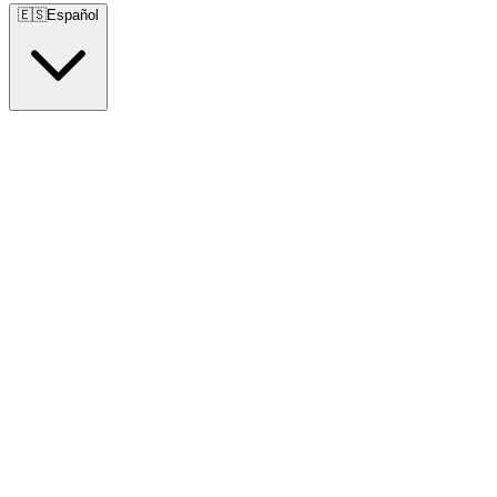
🇪🇸
Español
🇺🇸
English
🇪🇸
Español