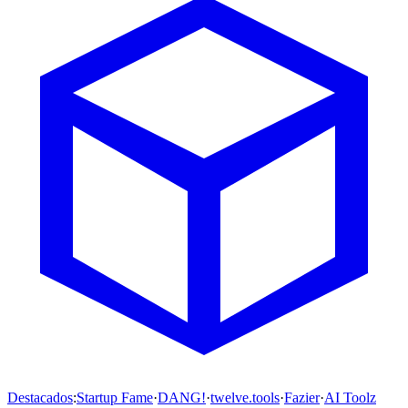
Destacados
:
Startup Fame
·
DANG!
·
twelve.tools
·
Fazier
·
AI Toolz