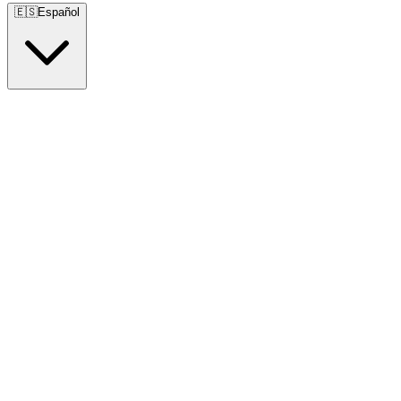
🇪🇸
Español
🇺🇸
English
🇪🇸
Español