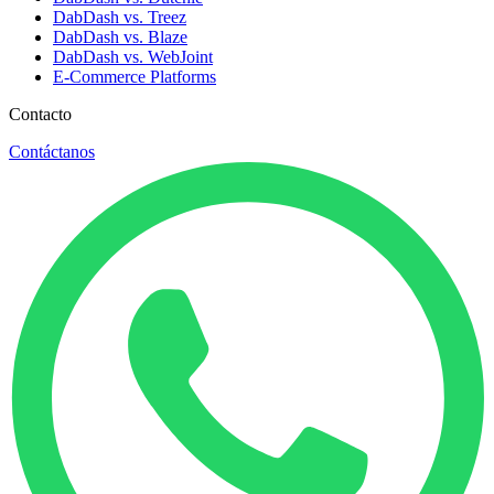
DabDash vs. Treez
DabDash vs. Blaze
DabDash vs. WebJoint
E-Commerce Platforms
Contacto
Contáctanos