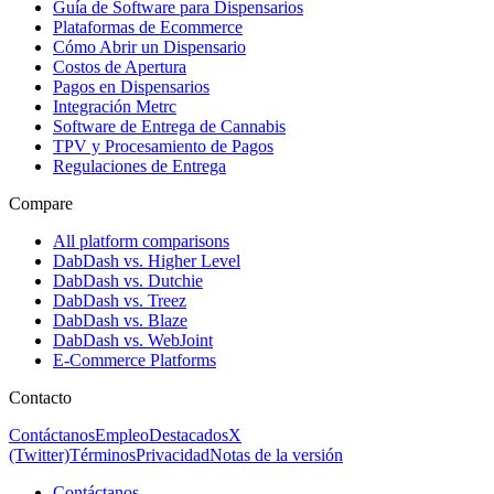
Guía de Software para Dispensarios
Plataformas de Ecommerce
Cómo Abrir un Dispensario
Costos de Apertura
Pagos en Dispensarios
Integración Metrc
Software de Entrega de Cannabis
TPV y Procesamiento de Pagos
Regulaciones de Entrega
Compare
All platform comparisons
DabDash vs. Higher Level
DabDash vs. Dutchie
DabDash vs. Treez
DabDash vs. Blaze
DabDash vs. WebJoint
E-Commerce Platforms
Contacto
Contáctanos
Empleo
Destacados
X
(Twitter)
Términos
Privacidad
Notas de la versión
Contáctanos