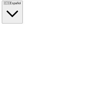
🇪🇸
Español
🇺🇸
English
🇪🇸
Español