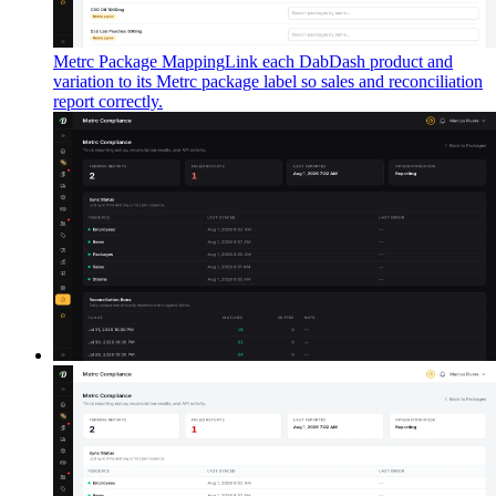
Metrc Package Mapping
Link each DabDash product and
variation to its Metrc package label so sales and reconciliation
report correctly.