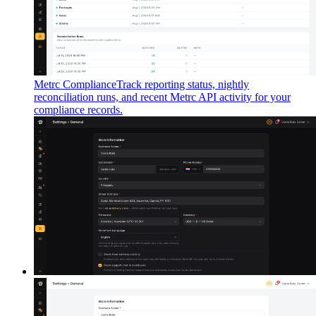
Metrc Compliance
Track reporting status, nightly
reconciliation runs, and recent Metrc API activity for your
compliance records.