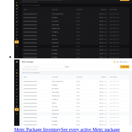
Metrc Package Inventory
See every active Metrc package