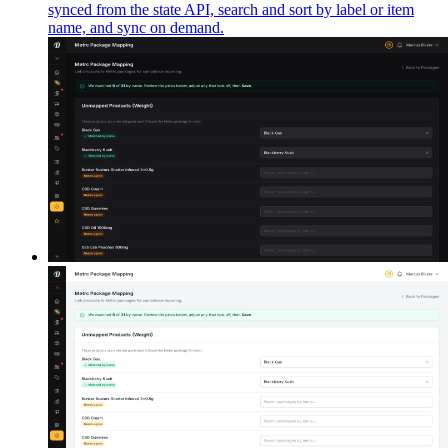
synced from the state API, search and sort by label or item
name, and sync on demand.