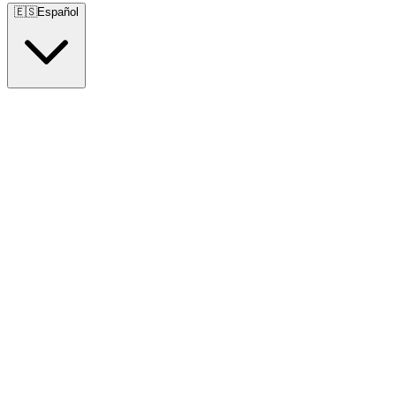
🇪🇸
Español
🇺🇸
English
🇪🇸
Español