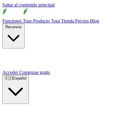
Saltar al contenido principal
Funciones
Tour Producto
Tour Tienda
Precios
Blog
Recursos
Acceder
Comenzar gratis
🇪🇸
Español
🇺🇸
English
🇪🇸
Español