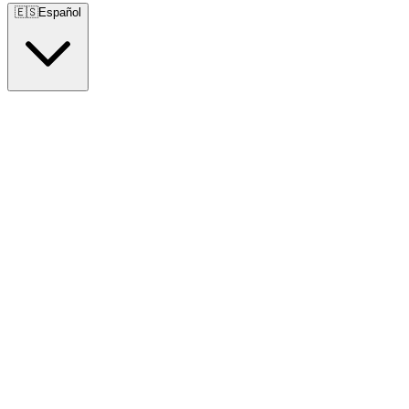
🇪🇸
Español
🇺🇸
English
🇪🇸
Español