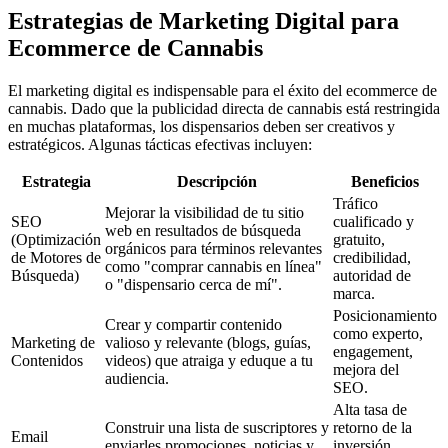
Estrategias de Marketing Digital para
Ecommerce de Cannabis
El marketing digital es indispensable para el éxito del ecommerce de
cannabis. Dado que la publicidad directa de cannabis está restringida
en muchas plataformas, los dispensarios deben ser creativos y
estratégicos. Algunas tácticas efectivas incluyen:
Estrategia
Descripción
Beneficios
Tráfico
Mejorar la visibilidad de tu sitio
SEO
cualificado y
web en resultados de búsqueda
(Optimización
gratuito,
orgánicos para términos relevantes
de Motores de
credibilidad,
como "comprar cannabis en línea"
Búsqueda)
autoridad de
o "dispensario cerca de mí".
marca.
Posicionamiento
Crear y compartir contenido
como experto,
Marketing de
valioso y relevante (blogs, guías,
engagement,
Contenidos
videos) que atraiga y eduque a tu
mejora del
audiencia.
SEO.
Alta tasa de
Construir una lista de suscriptores y
retorno de la
Email
enviarles promociones, noticias y
inversión,