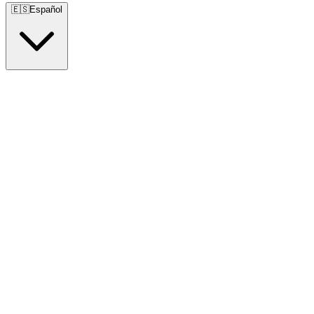
🇪🇸
Español
🇺🇸
English
🇪🇸
Español