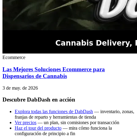
Ecommerce
Las Mejores Soluciones Ecommerce para
Dispensarios de Cannabis
3 de may. de 2026
Descubre DabDash en acción
Explora todas las funciones de DabDash
— inventario, zonas,
franjas de reparto y herramientas de tienda
Ver precios
— un plan, sin comisiones por transacción
Haz el tour del producto
— mira cómo funciona la
configuración de principio a fin