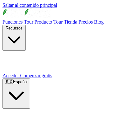
Saltar al contenido principal
Funciones
Tour Producto
Tour Tienda
Precios
Blog
Recursos
Acceder
Comenzar gratis
🇪🇸
Español
🇺🇸
English
🇪🇸
Español