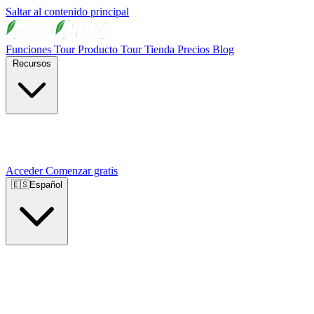
Saltar al contenido principal
Funciones
Tour Producto
Tour Tienda
Precios
Blog
Recursos
Acceder
Comenzar gratis
🇪🇸
Español
🇺🇸
English
🇪🇸
Español