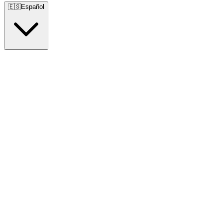
🇪🇸
Español
🇺🇸
English
🇪🇸
Español