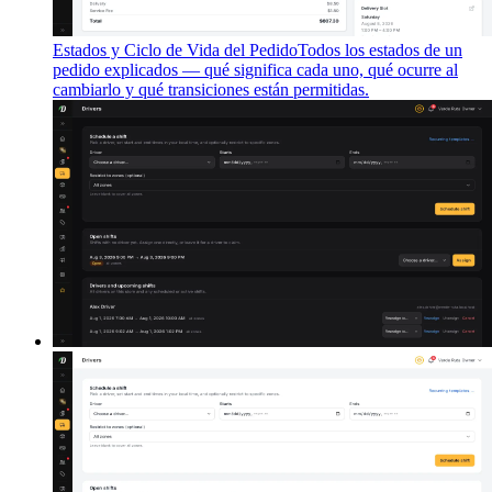
Estados y Ciclo de Vida del Pedido
Todos los estados de un
pedido explicados — qué significa cada uno, qué ocurre al
cambiarlo y qué transiciones están permitidas.