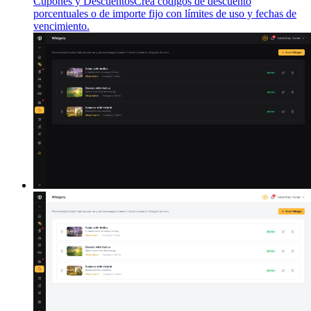
Cupones y Descuentos
Crea códigos de descuento
porcentuales o de importe fijo con límites de uso y fechas de
vencimiento.