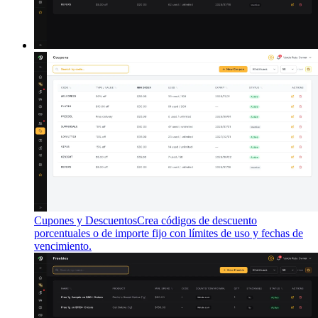
Cupones y Descuentos
Crea códigos de descuento
porcentuales o de importe fijo con límites de uso y fechas de
vencimiento.