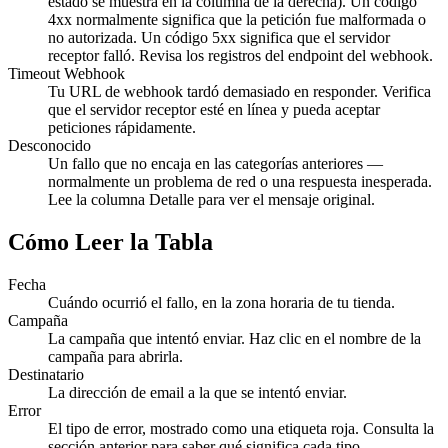
estado se muestra en la columna de la derecha). Un código
4xx normalmente significa que la petición fue malformada o
no autorizada. Un código 5xx significa que el servidor
receptor falló. Revisa los registros del endpoint del webhook.
Timeout Webhook
Tu URL de webhook tardó demasiado en responder. Verifica
que el servidor receptor esté en línea y pueda aceptar
peticiones rápidamente.
Desconocido
Un fallo que no encaja en las categorías anteriores —
normalmente un problema de red o una respuesta inesperada.
Lee la columna Detalle para ver el mensaje original.
Cómo Leer la Tabla
Fecha
Cuándo ocurrió el fallo, en la zona horaria de tu tienda.
Campaña
La campaña que intentó enviar. Haz clic en el nombre de la
campaña para abrirla.
Destinatario
La dirección de email a la que se intentó enviar.
Error
El tipo de error, mostrado como una etiqueta roja. Consulta la
sección anterior para saber qué significa cada tipo.