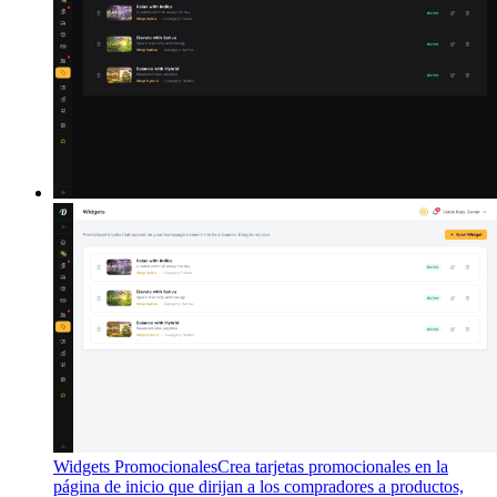
Widgets Promocionales
Crea tarjetas promocionales en la
página de inicio que dirijan a los compradores a productos,