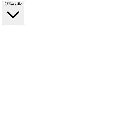
🇪🇸
Español
🇺🇸
English
🇪🇸
Español