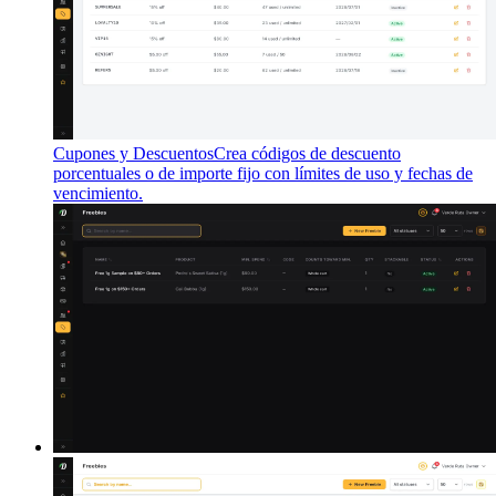
Cupones y Descuentos
Crea códigos de descuento
porcentuales o de importe fijo con límites de uso y fechas de
vencimiento.