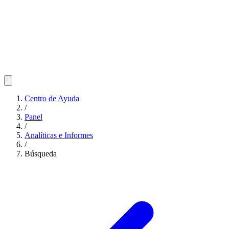
Centro de Ayuda
/
Panel
/
Analíticas e Informes
/
Búsqueda