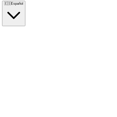
🇪🇸
Español
🇺🇸
English
🇪🇸
Español