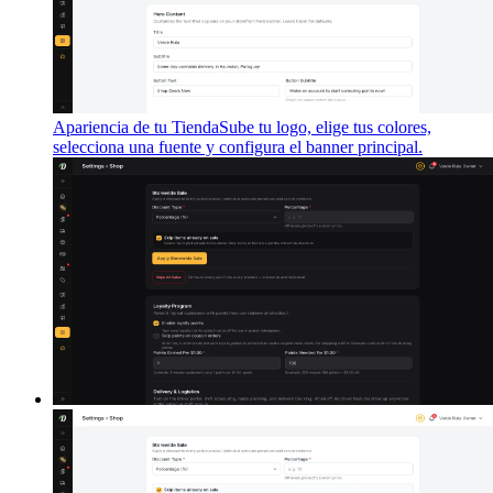
Apariencia de tu Tienda
Sube tu logo, elige tus colores,
selecciona una fuente y configura el banner principal.