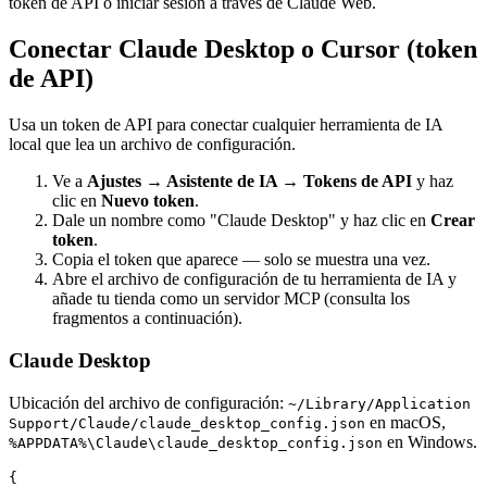
token de API o iniciar sesión a través de Claude Web.
Conectar Claude Desktop o Cursor (token
de API)
Usa un token de API para conectar cualquier herramienta de IA
local que lea un archivo de configuración.
Ve a
Ajustes → Asistente de IA → Tokens de API
y haz
clic en
Nuevo token
.
Dale un nombre como "Claude Desktop" y haz clic en
Crear
token
.
Copia el token que aparece — solo se muestra una vez.
Abre el archivo de configuración de tu herramienta de IA y
añade tu tienda como un servidor MCP (consulta los
fragmentos a continuación).
Claude Desktop
Ubicación del archivo de configuración:
~/Library/Application
en macOS,
Support/Claude/claude_desktop_config.json
en Windows.
%APPDATA%\Claude\claude_desktop_config.json
{
