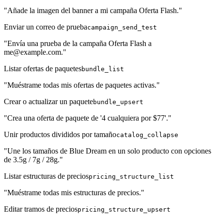
"Añade la imagen del banner a mi campaña Oferta Flash."
Enviar un correo de prueba
campaign_send_test
"Envía una prueba de la campaña Oferta Flash a
me@example.com."
Listar ofertas de paquetes
bundle_list
"Muéstrame todas mis ofertas de paquetes activas."
Crear o actualizar un paquete
bundle_upsert
"Crea una oferta de paquete de '4 cualquiera por $77'."
Unir productos divididos por tamaño
catalog_collapse
"Une los tamaños de Blue Dream en un solo producto con opciones
de 3.5g / 7g / 28g."
Listar estructuras de precios
pricing_structure_list
"Muéstrame todas mis estructuras de precios."
Editar tramos de precios
pricing_structure_upsert