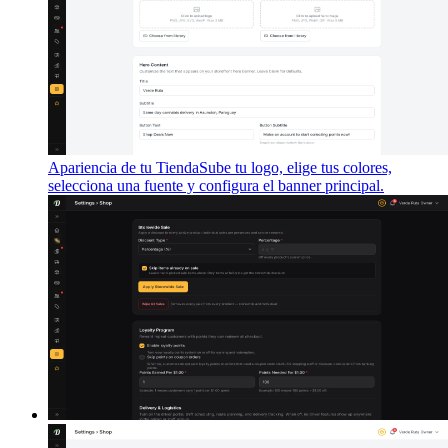
Apariencia de tu Tienda
Sube tu logo, elige tus colores,
selecciona una fuente y configura el banner principal.