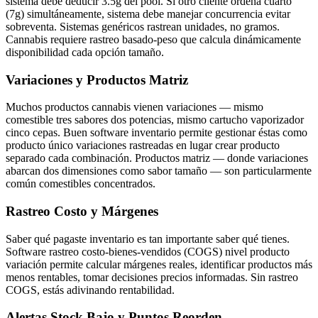
sistema debe deducir 3.5g del pool. Si otro cliente ordena cuarto
(7g) simultáneamente, sistema debe manejar concurrencia evitar
sobreventa. Sistemas genéricos rastrean unidades, no gramos.
Cannabis requiere rastreo basado-peso que calcula dinámicamente
disponibilidad cada opción tamaño.
Variaciones y Productos Matriz
Muchos productos cannabis vienen variaciones — mismo
comestible tres sabores dos potencias, mismo cartucho vaporizador
cinco cepas. Buen software inventario permite gestionar éstas como
producto único variaciones rastreadas en lugar crear producto
separado cada combinación. Productos matriz — donde variaciones
abarcan dos dimensiones como sabor tamaño — son particularmente
común comestibles concentrados.
Rastreo Costo y Márgenes
Saber qué pagaste inventario es tan importante saber qué tienes.
Software rastreo costo-bienes-vendidos (COGS) nivel producto
variación permite calcular márgenes reales, identificar productos más
menos rentables, tomar decisiones precios informadas. Sin rastreo
COGS, estás adivinando rentabilidad.
Alertas Stock Bajo y Puntos Reorden