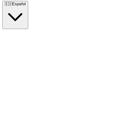
🇪🇸
Español
🇺🇸
English
🇪🇸
Español