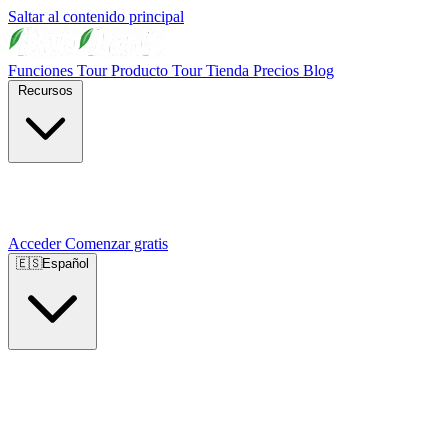
Saltar al contenido principal
Funciones
Tour Producto
Tour Tienda
Precios
Blog
Recursos
Acceder
Comenzar gratis
🇪🇸
Español
🇺🇸
English
🇪🇸
Español