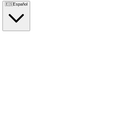
🇪🇸
Español
🇺🇸
English
🇪🇸
Español