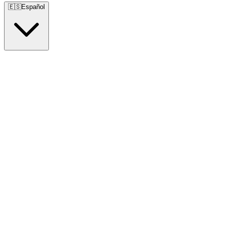
🇪🇸
Español
🇺🇸
English
🇪🇸
Español