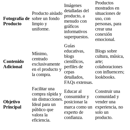
Productos
Imágenes
mostrados en
detalladas del
Producto aislado
situaciones de
producto, a
Fotografía de
sobre un fondo
uso, con
menudo con
Producto
limpio y
personas, para
gráficos
uniforme.
crear una
informativos
conexión
superpuestos.
emocional.
Guías
educativas,
Blogs sobre
Mínimo,
blogs
cultura, música,
centrado
Contenido
científicos,
arte;
exclusivamente
Adicional
perfiles de
colaboraciones
en el producto y
cepas
con influencers;
la compra.
detallados,
lookbooks.
FAQs extensas.
Facilitar una
Educar al
Construir una
compra rápida y
consumidor y
comunidad y
sin distracciones.
Objetivo
posicionar la
vender una
Ideal para un
Principal
marca como un
experiencia, no
público que
experto de
solo un
valora la
confianza.
producto.
eficiencia.