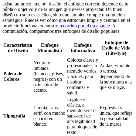
existe un único "mejor" diseño; el enfoque correcto depende de tu
público objetivo y de la imagen que deseas proyectar. Un buen
diseño no solo es estético, sino que también cumple una función
estratégica. Puedes ver cómo una estructura limpia y centrada en el
producto funciona en nuestro
recorrido por el escaparate
. A
continuación, comparamos tres enfoques de diseño populares.
Enfoque de
Característica
Enfoque
Enfoque
Estilo de Vida
de Diseño
Minimalista
Informativo
(Lifestyle)
Colores claros y
Neutra y
profesionales, a
Audaz, vibrante
limitada
menudo verdes
o terrosa,
Paleta de
(blancos, grises,
y azules, para
dependiendo de
Colores
negros) con un
inspirar
la subcultura a la
solo color de
confianza y
que se dirige.
acento.
salud.
Legible y
clásica, a
Limpia, sans-
Expresiva y
menudo serif o
serif, con mucho
única, que refleja
Tipografía
sans-serif de
espacio en
la personalidad
alta legibilidad
blanco.
de la marca.
para bloques de
texto.