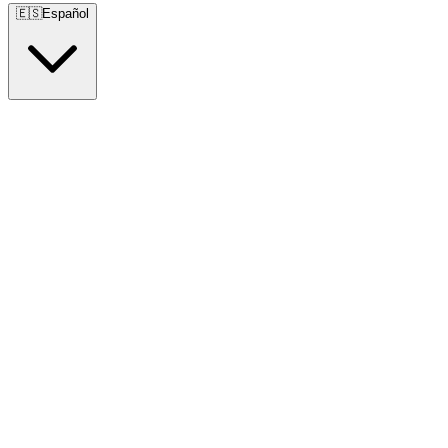
🇪🇸
Español
🇺🇸
English
🇪🇸
Español