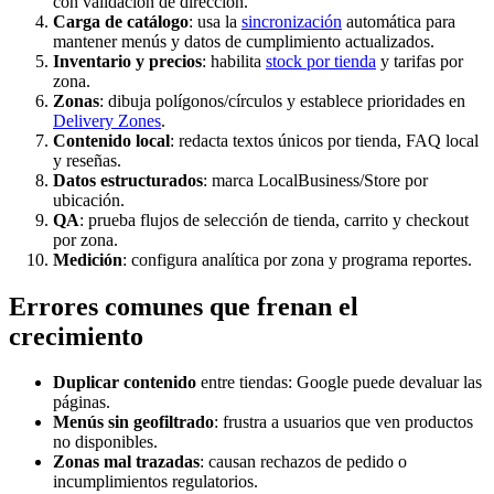
con validación de dirección.
Carga de catálogo
: usa la
sincronización
automática para
mantener menús y datos de cumplimiento actualizados.
Inventario y precios
: habilita
stock por tienda
y tarifas por
zona.
Zonas
: dibuja polígonos/círculos y establece prioridades en
Delivery Zones
.
Contenido local
: redacta textos únicos por tienda, FAQ local
y reseñas.
Datos estructurados
: marca LocalBusiness/Store por
ubicación.
QA
: prueba flujos de selección de tienda, carrito y checkout
por zona.
Medición
: configura analítica por zona y programa reportes.
Errores comunes que frenan el
crecimiento
Duplicar contenido
entre tiendas: Google puede devaluar las
páginas.
Menús sin geofiltrado
: frustra a usuarios que ven productos
no disponibles.
Zonas mal trazadas
: causan rechazos de pedido o
incumplimientos regulatorios.