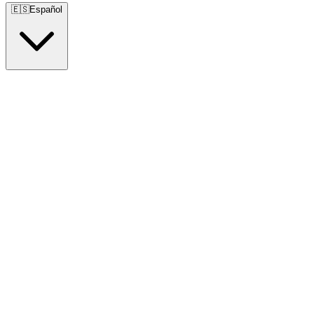
🇪🇸
Español
🇺🇸
English
🇪🇸
Español