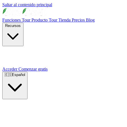
Saltar al contenido principal
Funciones
Tour Producto
Tour Tienda
Precios
Blog
Recursos
Acceder
Comenzar gratis
🇪🇸
Español
🇺🇸
English
🇪🇸
Español