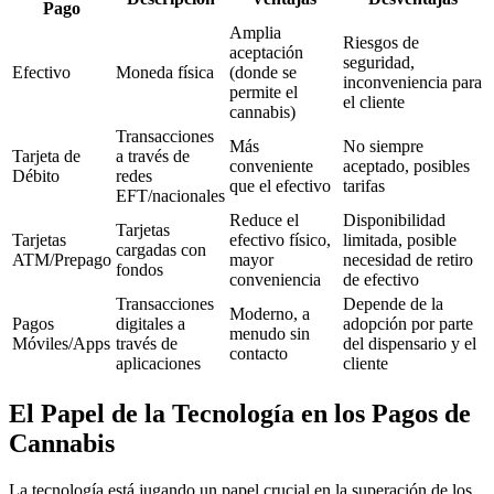
Pago
Amplia
Riesgos de
aceptación
seguridad,
Efectivo
Moneda física
(donde se
inconveniencia para
permite el
el cliente
cannabis)
Transacciones
Más
No siempre
Tarjeta de
a través de
conveniente
aceptado, posibles
Débito
redes
que el efectivo
tarifas
EFT/nacionales
Reduce el
Disponibilidad
Tarjetas
Tarjetas
efectivo físico,
limitada, posible
cargadas con
ATM/Prepago
mayor
necesidad de retiro
fondos
conveniencia
de efectivo
Transacciones
Depende de la
Moderno, a
Pagos
digitales a
adopción por parte
menudo sin
Móviles/Apps
través de
del dispensario y el
contacto
aplicaciones
cliente
El Papel de la Tecnología en los Pagos de
Cannabis
La tecnología está jugando un papel crucial en la superación de los