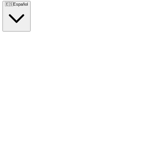
🇪🇸
Español
🇺🇸
English
🇪🇸
Español