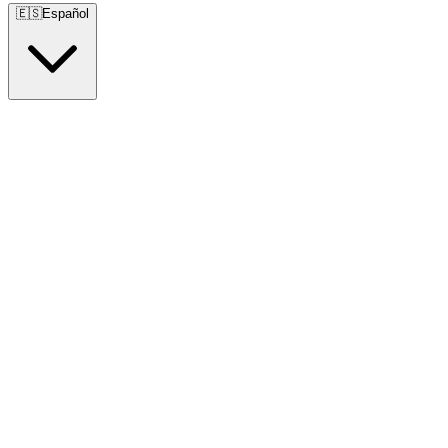
🇪🇸
Español
🇺🇸
English
🇪🇸
Español