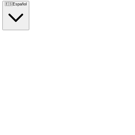
🇪🇸
Español
🇺🇸
English
🇪🇸
Español