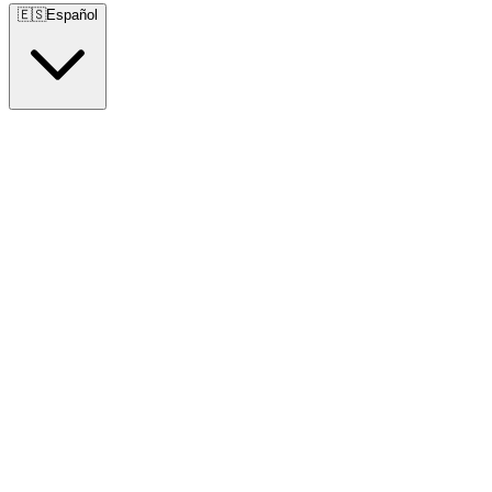
🇪🇸
Español
🇺🇸
English
🇪🇸
Español