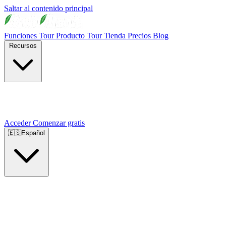
Saltar al contenido principal
Funciones
Tour Producto
Tour Tienda
Precios
Blog
Recursos
Acceder
Comenzar gratis
🇪🇸
Español
🇺🇸
English
🇪🇸
Español