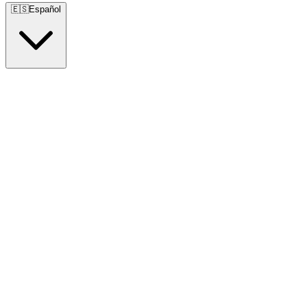
🇪🇸
Español
🇺🇸
English
🇪🇸
Español