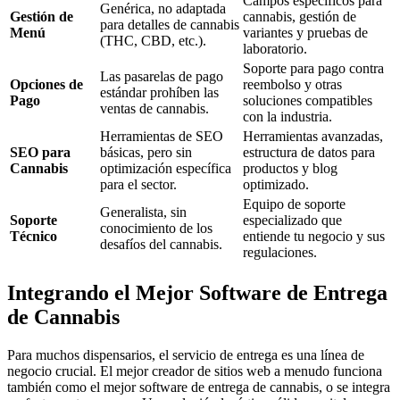
Campos específicos para
Genérica, no adaptada
Gestión de
cannabis, gestión de
para detalles de cannabis
Menú
variantes y pruebas de
(THC, CBD, etc.).
laboratorio.
Soporte para pago contra
Las pasarelas de pago
Opciones de
reembolso y otras
estándar prohíben las
Pago
soluciones compatibles
ventas de cannabis.
con la industria.
Herramientas de SEO
Herramientas avanzadas,
SEO para
básicas, pero sin
estructura de datos para
Cannabis
optimización específica
productos y blog
para el sector.
optimizado.
Equipo de soporte
Generalista, sin
Soporte
especializado que
conocimiento de los
Técnico
entiende tu negocio y sus
desafíos del cannabis.
regulaciones.
Integrando el Mejor Software de Entrega
de Cannabis
Para muchos dispensarios, el servicio de entrega es una línea de
negocio crucial. El mejor creador de sitios web a menudo funciona
también como el mejor software de entrega de cannabis, o se integra