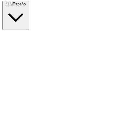
🇪🇸
Español
🇺🇸
English
🇪🇸
Español