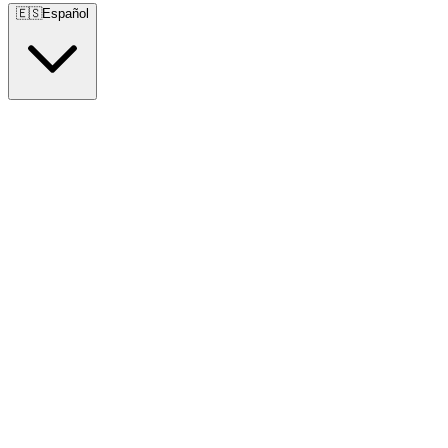
🇪🇸
Español
🇺🇸
English
🇪🇸
Español