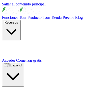
Saltar al contenido principal
Funciones
Tour Producto
Tour Tienda
Precios
Blog
Recursos
Acceder
Comenzar gratis
🇪🇸
Español
🇺🇸
English
🇪🇸
Español