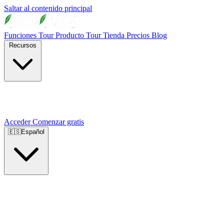
Saltar al contenido principal
Funciones
Tour Producto
Tour Tienda
Precios
Blog
Recursos
Acceder
Comenzar gratis
🇪🇸
Español
🇺🇸
English
🇪🇸
Español