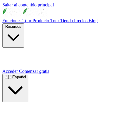
Saltar al contenido principal
Funciones
Tour Producto
Tour Tienda
Precios
Blog
Recursos
Acceder
Comenzar gratis
🇪🇸
Español
🇺🇸
English
🇪🇸
Español