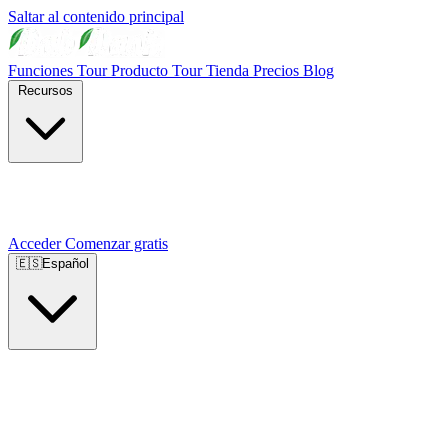
Saltar al contenido principal
Funciones
Tour Producto
Tour Tienda
Precios
Blog
Recursos
Acceder
Comenzar gratis
🇪🇸
Español
🇺🇸
English
🇪🇸
Español