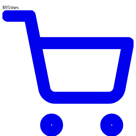
$95
/mes