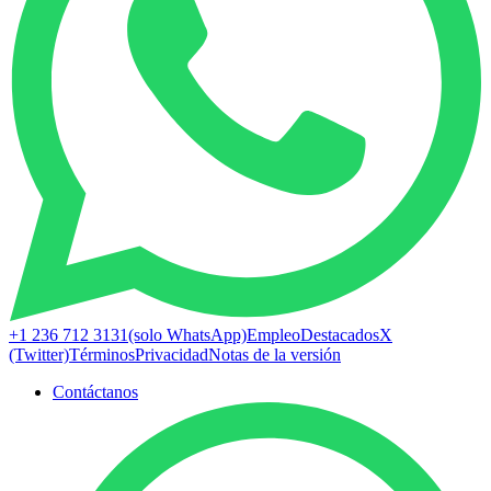
+1 236 712 3131
(solo WhatsApp)
Empleo
Destacados
X
(Twitter)
Términos
Privacidad
Notas de la versión
Contáctanos