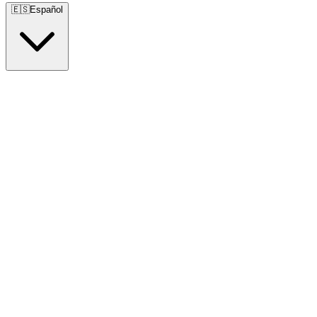
🇪🇸
Español
🇺🇸
English
🇪🇸
Español