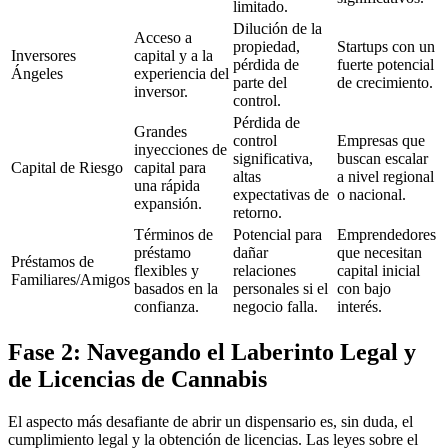
limitado.
Dilución de la
Acceso a
propiedad,
Startups con un
Inversores
capital y a la
pérdida de
fuerte potencial
Ángeles
experiencia del
parte del
de crecimiento.
inversor.
control.
Pérdida de
Grandes
control
Empresas que
inyecciones de
significativa,
buscan escalar
Capital de Riesgo
capital para
altas
a nivel regional
una rápida
expectativas de
o nacional.
expansión.
retorno.
Términos de
Potencial para
Emprendedores
préstamo
dañar
que necesitan
Préstamos de
flexibles y
relaciones
capital inicial
Familiares/Amigos
basados en la
personales si el
con bajo
confianza.
negocio falla.
interés.
Fase 2: Navegando el Laberinto Legal y
de Licencias de Cannabis
El aspecto más desafiante de abrir un dispensario es, sin duda, el
cumplimiento legal y la obtención de licencias. Las leyes sobre el