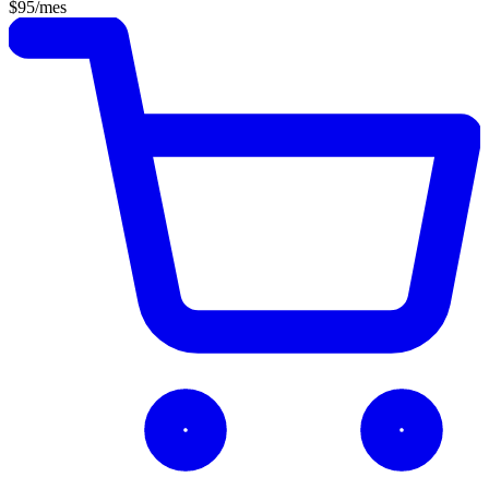
$95
/mes