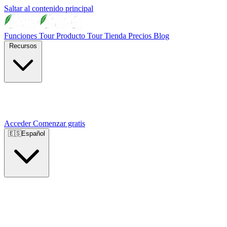
Saltar al contenido principal
Funciones
Tour Producto
Tour Tienda
Precios
Blog
Recursos
Acceder
Comenzar gratis
🇪🇸
Español
🇺🇸
English
🇪🇸
Español