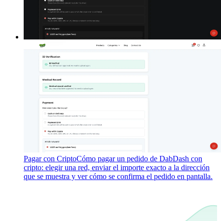
Pagar con Cripto
Cómo pagar un pedido de DabDash con
cripto: elegir una red, enviar el importe exacto a la dirección
que se muestra y ver cómo se confirma el pedido en pantalla.