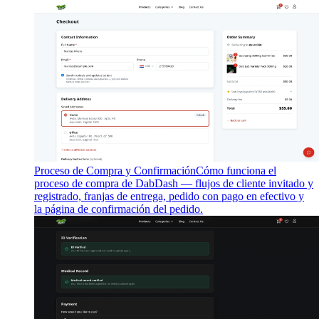
Proceso de Compra y Confirmación
Cómo funciona el
proceso de compra de DabDash — flujos de cliente invitado y
registrado, franjas de entrega, pedido con pago en efectivo y
la página de confirmación del pedido.